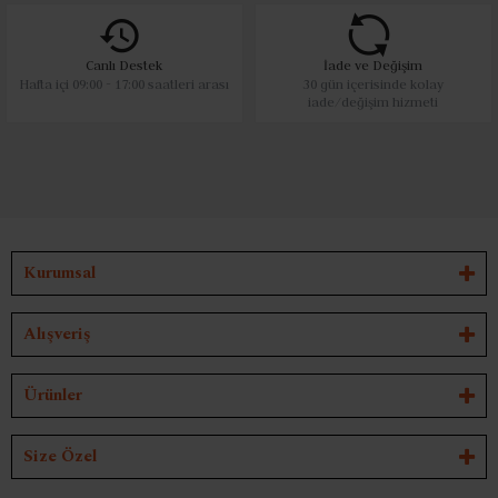
Canlı Destek
İade ve Değişim
Hafta içi 09:00 - 17:00 saatleri arası
30 gün içerisinde kolay
iade/değişim hizmeti
Kurumsal
Alışveriş
Ürünler
Size Özel