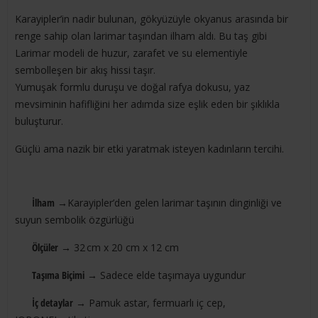
Karayipler’in nadir bulunan, gökyüzüyle okyanus arasında bir
renge sahip olan larimar taşından ilham aldı. Bu taş gibi
Larimar modeli de huzur, zarafet ve su elementiyle
sembolleşen bir akış hissi taşır.
Yumuşak formlu duruşu ve doğal rafya dokusu, yaz
mevsiminin hafifliğini her adımda size eşlik eden bir şıklıkla
buluşturur.
Güçlü ama nazik bir etki yaratmak isteyen kadınların tercihi.
İlham
→Karayipler’den gelen larimar taşının dinginliği ve
suyun sembolik özgürlüğü
Ölçüler
→ 32 cm x 20 cm x 12 cm
Taşıma Biçimi
→ Sadece elde taşımaya uygundur
İç detaylar
→ Pamuk astar, fermuarlı iç cep,