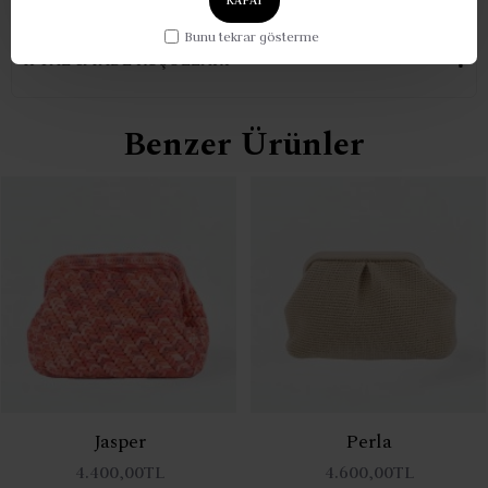
Bunu tekrar gösterme
İPTAL & İADE KOŞULLARI
Benzer Ürünler
Jasper
Perla
4.400,00TL
4.600,00TL