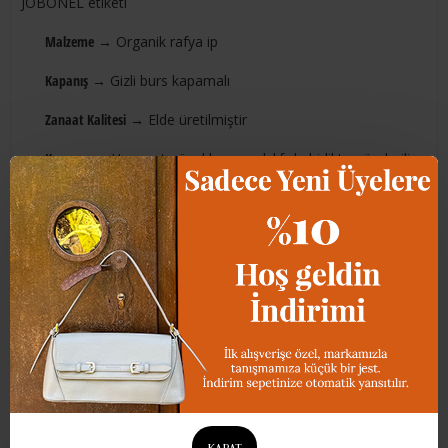
JOBONEL etiketi
Malzeme
→ Organik rafya ip
Kapanış
→ Gizli burs kapamalı
Zanaat Kalitesi
→ Elde üretilmiştir
Koruma
→ Her çanta özel koruma kılıfıyla birlikte gönderilir
Teslimat
→ JOBONEL özel kutusunda gönderilir
Ürün bakımı
koşullarına uygun saklanması önerilir
SORU CEVAP
ÜRÜN YORUMLARI
KAPAT