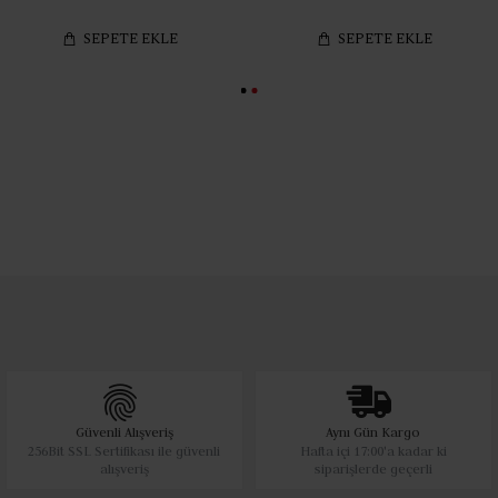
SEPETE EKLE
SEPETE EKLE
Güvenli Alışveriş
Aynı Gün Kargo
256Bit SSL Sertifikası ile güvenli
Hafta içi 17:00'a kadar ki
alışveriş
siparişlerde geçerli