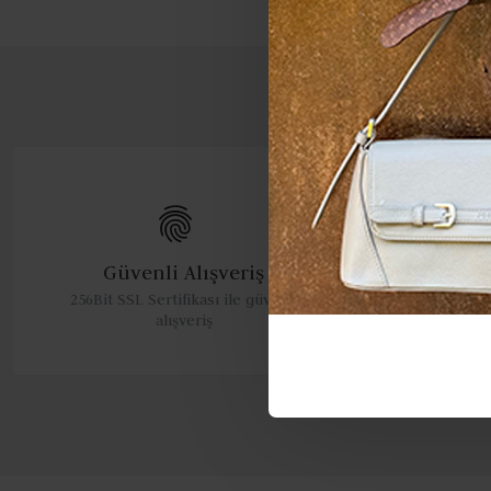
Güvenli Alışveriş
A
256Bit SSL Sertifikası ile güvenli
Haf
alışveriş
s