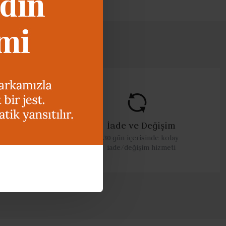
İade ve Değişim
leri arası
30 gün içerisinde kolay
iade/değişim hizmeti