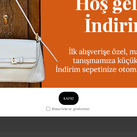
ynı Gün Kargo
Canlı Destek
ta içi 17:00'a kadar ki
Hafta içi 09:00 - 17:00 saat
iparişlerde geçerli
KAPAT
Bunu tekrar gösterme