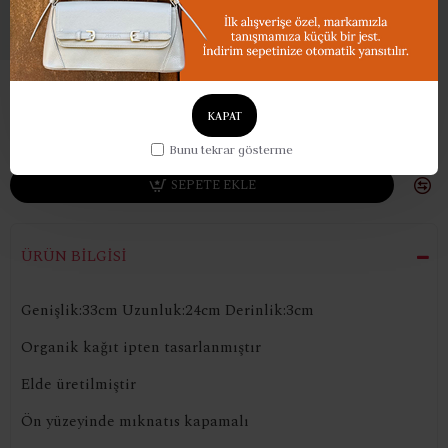
Sisi
KAPAT
2.800,00TL
Bunu tekrar gösterme
SEPETE EKLE
ÜRÜN BİLGİSİ
Genişlik:33cm Uzunluk:24cm Derinlik:3cm
Organik kağıt ipten tasarlanmıştır
Elde üretilmiştir
Ön yüzeyinde mıknatıs kapamalı