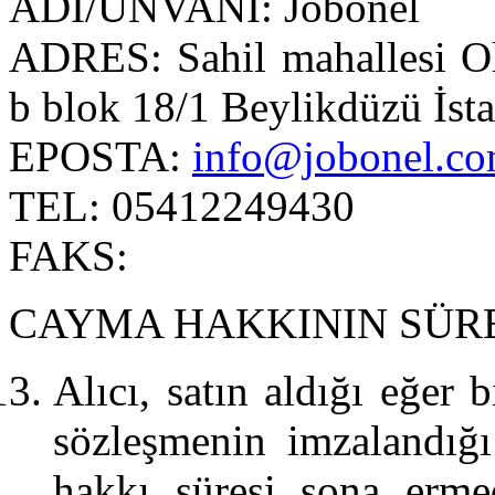
ADI/UNVANI: Jobonel
ADRES: Sahil mahallesi Ol
b blok 18/1 Beylikdüzü İst
EPOSTA:
info@jobonel.c
TEL: 05412249430
FAKS:
CAYMA HAKKININ SÜRE
Alıcı, satın aldığı eğer 
sözleşmenin imzalandığı
hakkı süresi sona erme