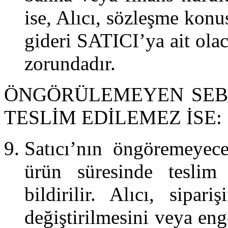
ise, Alıcı, sözleşme konu
gideri SATICI’ya ait ola
zorundadır.
ÖNGÖRÜLEMEYEN SEB
TESLİM EDİLEMEZ İSE:
Satıcı’nın öngöremeyec
ürün süresinde teslim
bildirilir. Alıcı, sipar
değiştirilmesini veya eng